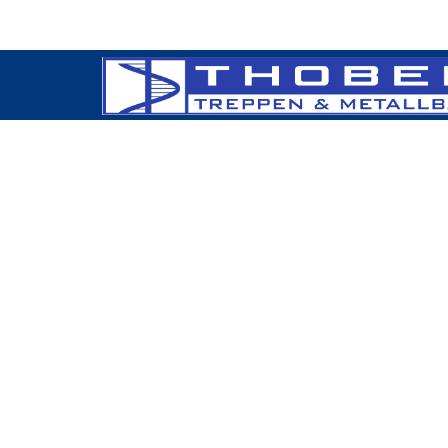
+49 (0) 2129 34 66 830
info@treppenbau-tho
JETZT KONTAKT AU
UND EIN ANGEBOT ANFORDERN
ANSCHRIFT
KO
Thoben - Treppen- & Metallbau
Telefon 
Ohligser Str. 84
Telefax 
42781 Haan
Email :