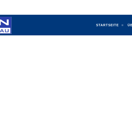
ben.de
STARTSEITE
Ü
FNEHMEN
MMUNIKATION
IHRE PERSÖNLICHE
: +49 (0) 2129 - 34 66 830
: +49 (0) 2129 - 34 66 831
info@treppenbau-thoben.de