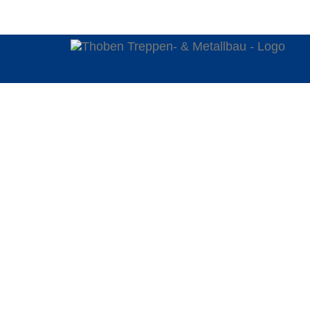
+49 (0) 2129 34 66 830
info@treppenbau-tho
Zurück
DACHTERRASS
WUPPERTAL - THOBE
WENDELTREPPE