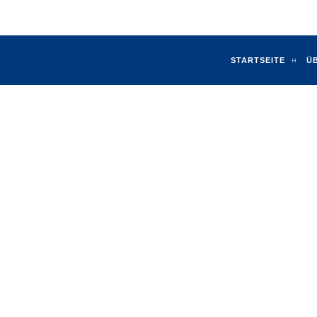
ben.de
STARTSEITE
Ü
E MIT WENDELTR
N TREPPEN & METALLBAU
-